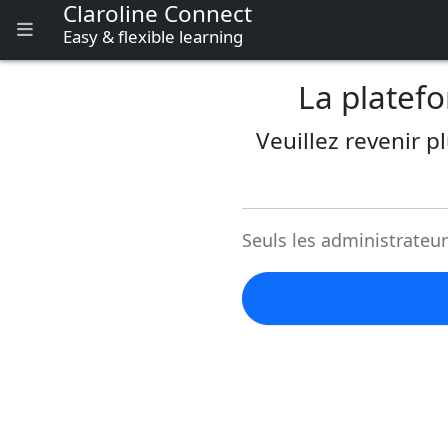
Claroline Connect
Easy & flexible learning
Menu
La platef
Veuillez revenir p
Seuls les administrateu